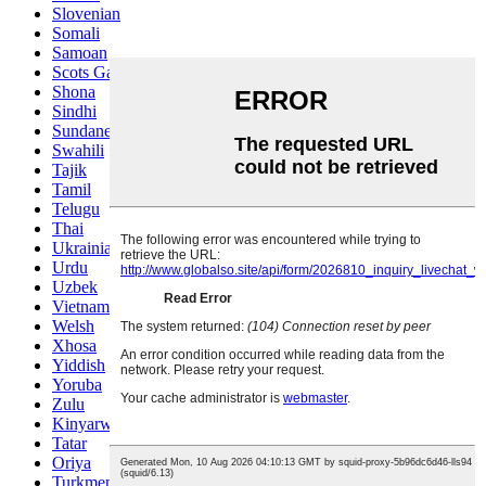
Slovenian
Somali
Samoan
Scots Gaelic
Shona
Sindhi
Sundanese
Swahili
Tajik
Tamil
Telugu
Thai
Ukrainian
Urdu
Uzbek
Vietnamese
Welsh
Xhosa
Yiddish
Yoruba
Zulu
Kinyarwanda
Tatar
Oriya
Turkmen