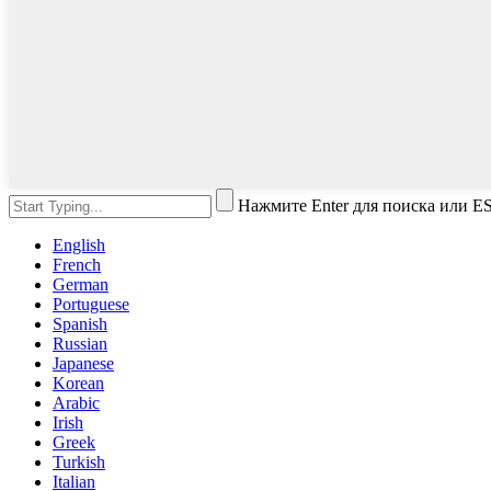
Нажмите Enter для поиска или E
English
French
German
Portuguese
Spanish
Russian
Japanese
Korean
Arabic
Irish
Greek
Turkish
Italian