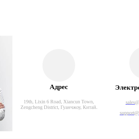
Адрес
Электр
19th, Lixin 6 Road, Xiancun Town,
sales@
Zengcheng District, Гуанчжоу, Китай.
support@