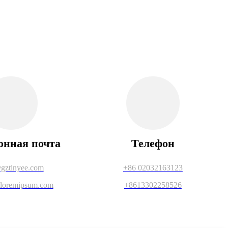
онная почта
Телефон
gztinyee.com
+86 02032163123
loremipsum.com
+8613302258526